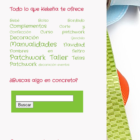
Todo lo que Kekeña te ofrece
Bebé
Bolso
Bordado
Complementos
Corte y
Curso patchwork
Confección
Decoración
Ganchillo
Manualidades
Navidad
Nombres en fieltro
Patchwork
Taller
Telas
Patchwork
decoración eventos
¿Buscas algo en concreto?