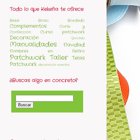
Todo lo que Kekeña te ofrece
Bebé
Bolso
Bordado
Complementos
Corte y
Curso patchwork
Confección
Decoración
Ganchillo
Manualidades
Navidad
Nombres en fieltro
Patchwork
Taller
Telas
Patchwork
decoración eventos
¿Buscas algo en concreto?